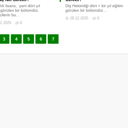
ık lisans, yani dört yıl
Diş Hekimliği dört + bir yıl eğitim
 görülen bir bölümdür.
görülen bir bölümdür....
ilerin bu...
28.12.2025
0
12.2025
0
3
4
5
6
7