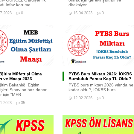
adı İnfaz koruma...
direksiyon...
07.2023
0
15.04.2023
0
ğitim Müfettişi Olma
PYBS Burs Miktarı 2026: İOKBS
rı ve Maaşı 2023
Bursluluk Parası Kaç TL Oldu?
Eğitim Bakanlığı Eğitim
PYBS burs miktarı 2026 yılında ne
işleri Sınavına hazırlanan
kadar oldu?, İOKBS burs...
r için “MEB...
12.02.2026
0
01.2023
35