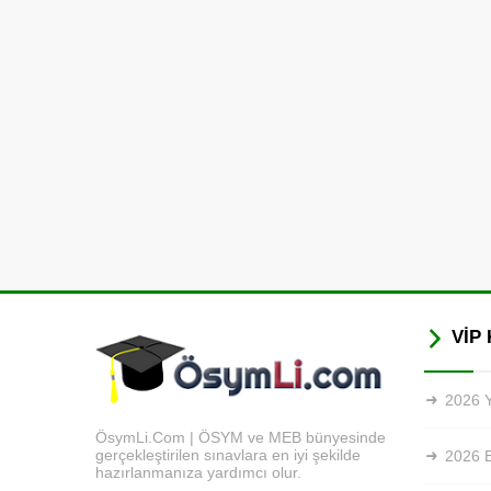
VİP 
2026 Y
ÖsymLi.Com | ÖSYM ve MEB bünyesinde
gerçekleştirilen sınavlara en iyi şekilde
2026 
hazırlanmanıza yardımcı olur.