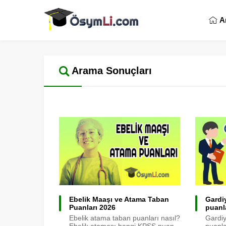
A
Arama Sonuçları
Ebelik Maaşı ve Atama Taban
Gardi
Puanları 2026
puanl
Ebelik atama taban puanları nasıl?
Gardiy
Ebelik ataması hangi KPSS puan...
puanl