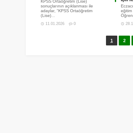
KPSS Ortaöğretim (Lise)
sonuçlarının açıklanması ile
Eczacıl
adaylar, “KPSS Ortaöğretim
eğitim
(Lise)...
Öğrenc
11.01.2026
0
28.
1
2