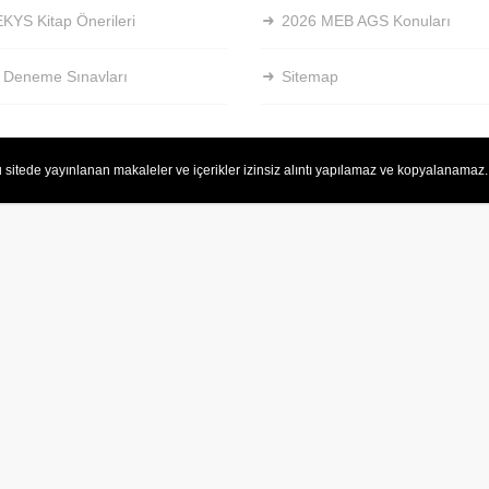
KYS Kitap Önerileri
2026 MEB AGS Konuları
 Deneme Sınavları
Sitemap
 sitede yayınlanan makaleler ve içerikler izinsiz alıntı yapılamaz ve kopyalanamaz