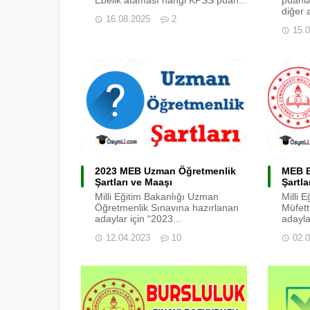
diğer 
16.08.2025
2
15.
2023 MEB Uzman Öğretmenlik
MEB E
Şartları ve Maaşı
Şartla
Milli Eğitim Bakanlığı Uzman
Milli 
Öğretmenlik Sınavına hazırlanan
Müfett
adaylar için “2023...
adayla
12.04.2023
10
02.