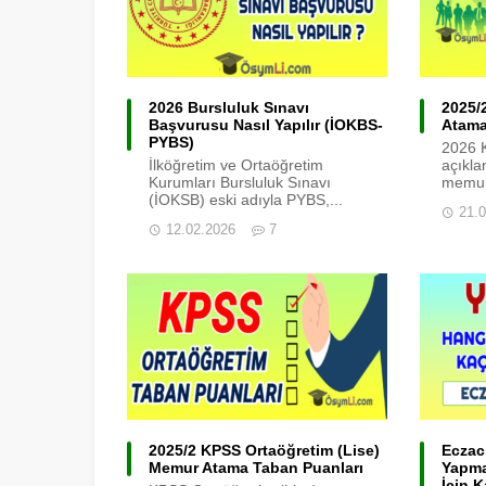
2026 Bursluluk Sınavı
2025/
Başvurusu Nasıl Yapılır (İOKBS-
Atama
PYBS)
2026 
İlköğretim ve Ortaöğretim
açıkla
Kurumları Bursluluk Sınavı
memur
(İOKSB) eski adıyla PYBS,...
21.
12.02.2026
7
2025/2 KPSS Ortaöğretim (Lise)
Eczacı
Memur Atama Taban Puanları
Yapma
İçin 