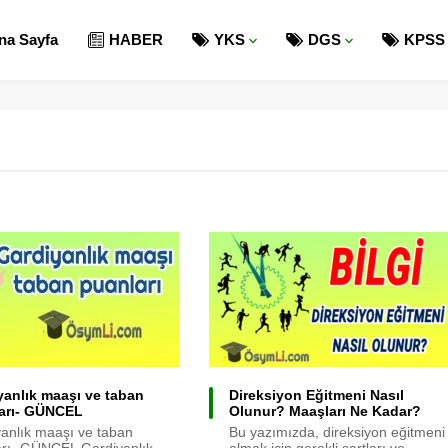
na Sayfa
HABER
YKS
DGS
KPSS
yanlık maaşı ve taban
Direksiyon Eğitmeni Nasıl
arı- GÜNCEL
Olunur? Maaşları Ne Kadar?
anlık maaşı ve taban
Bu yazımızda, direksiyon eğitmeni
arı- GÜNCEL Gardiyanlık
olmak için gerekli şartları ve