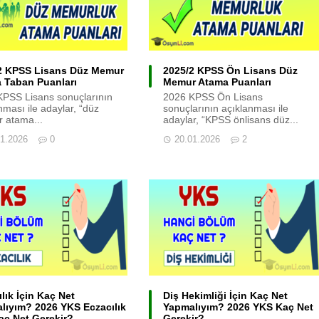
2 KPSS Lisans Düz Memur
2025/2 KPSS Ön Lisans Düz
 Taban Puanları
Memur Atama Puanları
KPSS Lisans sonuçlarının
2026 KPSS Ön Lisans
nması ile adaylar, “düz
sonuçlarının açıklanması ile
 atama...
adaylar, “KPSS önlisans düz...
01.2026
0
20.01.2026
2
lık İçin Kaç Net
Diş Hekimliği İçin Kaç Net
lıyım? 2026 YKS Eczacılık
Yapmalıyım? 2026 YKS Kaç Net
Kaç Net Gerekir?
Gerekir?