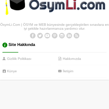
ÖsymLi.Com | ÖSYM ve MEB bünyesinde gerçekleştirilen sınavlara en
iyi şekilde hazırlanmanıza yardımcı olur.
Site Hakkında
Gizlilik Politikası
Hakkımızda
Künye
İletişim