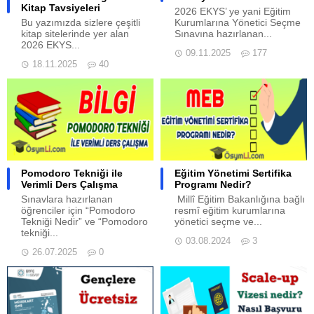
Kitap Tavsiyeleri
2026 EKYS’ ye yani Eğitim
Bu yazımızda sizlere çeşitli
Kurumlarına Yönetici Seçme
kitap sitelerinde yer alan
Sınavına hazırlanan...
2026 EKYS...
09.11.2025
177
18.11.2025
40
Pomodoro Tekniği ile
Eğitim Yönetimi Sertifika
Verimli Ders Çalışma
Programı Nedir?
Sınavlara hazırlanan
Millî Eğitim Bakanlığına bağlı
öğrenciler için “Pomodoro
resmî eğitim kurumlarına
Tekniği Nedir” ve “Pomodoro
yönetici seçme ve...
tekniği...
03.08.2024
3
26.07.2025
0