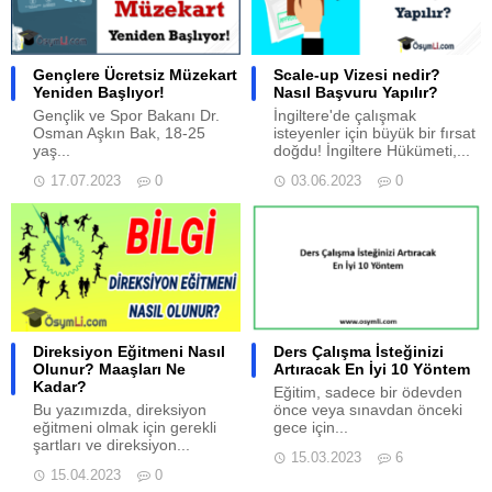
Gençlere Ücretsiz Müzekart
Scale-up Vizesi nedir?
Yeniden Başlıyor!
Nasıl Başvuru Yapılır?
Gençlik ve Spor Bakanı Dr.
İngiltere'de çalışmak
Osman Aşkın Bak, 18-25
isteyenler için büyük bir fırsat
yaş...
doğdu! İngiltere Hükümeti,...
17.07.2023
0
03.06.2023
0
Direksiyon Eğitmeni Nasıl
Ders Çalışma İsteğinizi
Olunur? Maaşları Ne
Artıracak En İyi 10 Yöntem
Kadar?
Eğitim, sadece bir ödevden
Bu yazımızda, direksiyon
önce veya sınavdan önceki
eğitmeni olmak için gerekli
gece için...
şartları ve direksiyon...
15.03.2023
6
15.04.2023
0