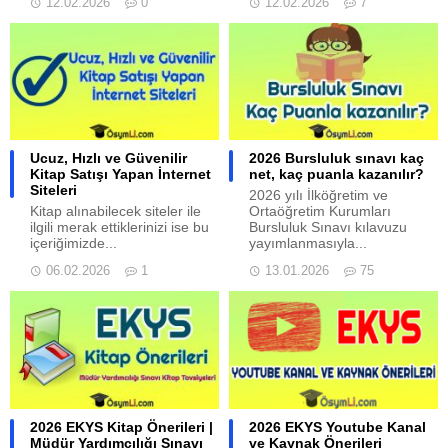
12.02.2026
0
12.02.2026
7
Ucuz, Hızlı ve Güvenilir
2026 Bursluluk sınavı kaç
Kitap Satışı Yapan İnternet
net, kaç puanla kazanılır?
Siteleri
2026 yılı İlköğretim ve
Kitap alınabilecek siteler ile
Ortaöğretim Kurumları
ilgili merak ettiklerinizi ise bu
Bursluluk Sınavı kılavuzu
içeriğimizde...
yayımlanmasıyla...
06.02.2026
1
13.01.2026
75
2026 EKYS Kitap Önerileri |
2026 EKYS Youtube Kanal
Müdür Yardımcılığı Sınavı
ve Kaynak Önerileri