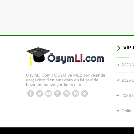
VİP 
2026 Y
ÖsymLi.Com | ÖSYM ve MEB bünyesinde
gerçekleştirilen sınavlara en iyi şekilde
2026 
hazırlanmanıza yardımcı olur.
2026 E
Online