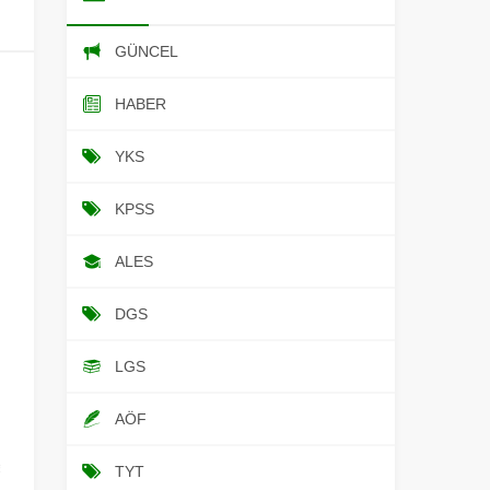
GÜNCEL
HABER
YKS
KPSS
ALES
DGS
LGS
AÖF
TYT