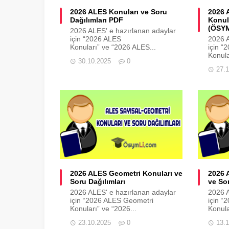
2026 ALES Konuları ve Soru
2026 
Dağılımları PDF
Konula
(ÖSY
2026 ALES' e hazırlanan adaylar
için “2026 ALES
2026 A
Konuları” ve “2026 ALES...
için “
Konula
30.10.2025
0
27.
2026 ALES Geometri Konuları ve
2026 
Soru Dağılımları
ve Sor
2026 ALES' e hazırlanan adaylar
2026 A
için “2026 ALES Geometri
için “
Konuları” ve “2026...
Konula
23.10.2025
0
13.