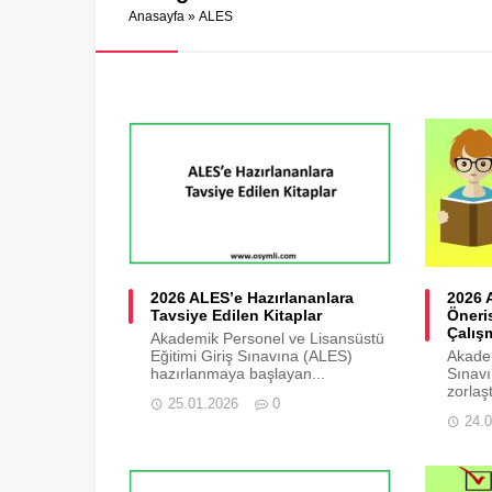
Anasayfa
»
ALES
2026 ALES’e Hazırlananlara
2026 
Tavsiye Edilen Kitaplar
Öneri
Çalış
Akademik Personel ve Lisansüstü
Eğitimi Giriş Sınavına (ALES)
Akade
hazırlanmaya başlayan...
Sınavı
zorlaşt
25.01.2026
0
24.