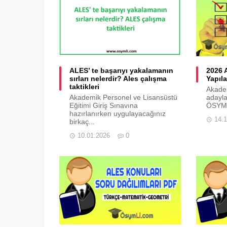
ALES’ te başarıyı yakalamanın
2026 
sırları nelerdir? Ales çalışma
Yapıl
taktikleri
Akadem
Akademik Personel ve Lisansüstü
adayla
Eğitimi Giriş Sınavına
ÖSYM.
hazırlanırken uygulayacağınız
14.
birkaç...
10.01.2026
0