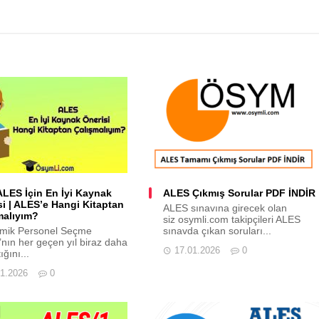
ALES İçin En İyi Kaynak
ALES Çıkmış Sorular PDF İNDİR
si | ALES’e Hangi Kitaptan
ALES sınavına girecek olan
malıyım?
siz osymli.com takipçileri ALES
mik Personel Seçme
sınavda çıkan soruları...
’nın her geçen yıl biraz daha
17.01.2026
0
ığını...
01.2026
0