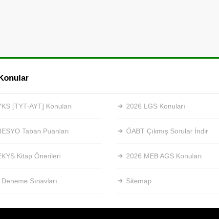
Konular
KS [TYT-AYT] Konuları
2026 LGS Konuları
BESYO Taban Puanları
ÖABT Çıkmış Sorular İndir
KYS Kitap Önerileri
2026 MEB AGS Konuları
 Deneme Sınavları
Sitemap