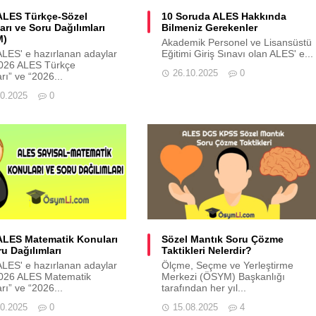
ALES Türkçe-Sözel
10 Soruda ALES Hakkında
rı ve Soru Dağılımları
Bilmeniz Gerekenler
M)
Akademik Personel ve Lisansüstü
LES' e hazırlanan adaylar
Eğitimi Giriş Sınavı olan ALES' e...
2026 ALES Türkçe
26.10.2025
0
rı” ve “2026...
10.2025
0
ALES Matematik Konuları
Sözel Mantık Soru Çözme
u Dağılımları
Taktikleri Nelerdir?
LES' e hazırlanan adaylar
Ölçme, Seçme ve Yerleştirme
2026 ALES Matematik
Merkezi (ÖSYM) Başkanlığı
rı” ve “2026...
tarafından her yıl...
10.2025
0
15.08.2025
4