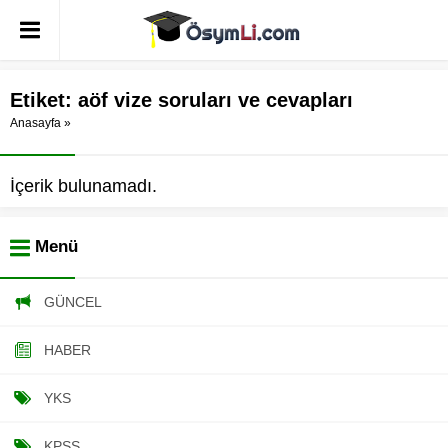
Etiket:
aöf vize soruları ve cevapları
Anasayfa
»
İçerik bulunamadı.
Menü
GÜNCEL
HABER
YKS
KPSS