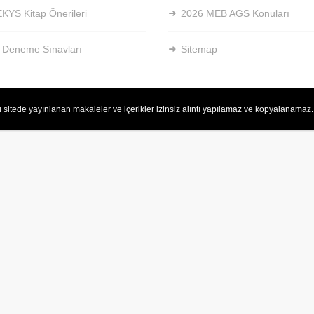
KYS Kitap Önerileri
2026 MEB AGS Konuları
 Deneme Sınavları
Sitemap
 sitede yayınlanan makaleler ve içerikler izinsiz alıntı yapılamaz ve kopyalanamaz