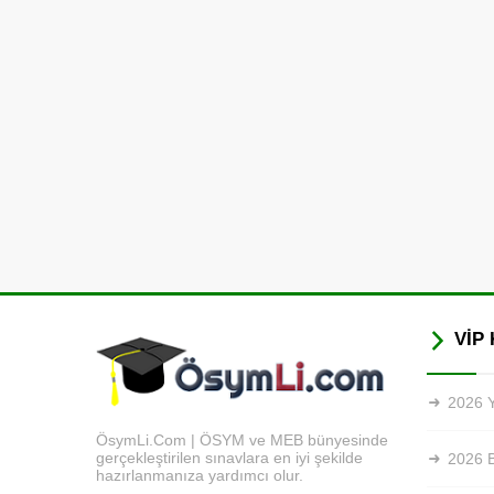
VİP 
2026 Y
ÖsymLi.Com | ÖSYM ve MEB bünyesinde
gerçekleştirilen sınavlara en iyi şekilde
2026 
hazırlanmanıza yardımcı olur.