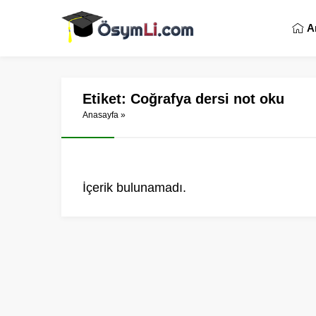
A
Etiket:
Coğrafya dersi not oku
Anasayfa
»
İçerik bulunamadı.