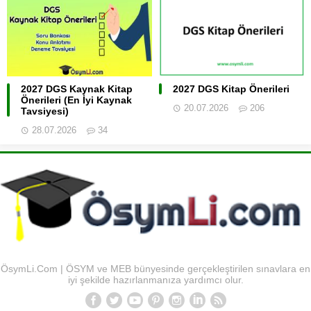
2027 DGS Kaynak Kitap
2027 DGS Kitap Önerileri
Önerileri (En İyi Kaynak
20.07.2026
206
Tavsiyesi)
28.07.2026
34
ÖsymLi.Com | ÖSYM ve MEB bünyesinde gerçekleştirilen sınavlara en
iyi şekilde hazırlanmanıza yardımcı olur.