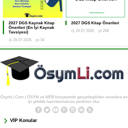
2027 DGS Kaynak Kitap
2027 DGS Kitap Önerileri
Önerileri (En İyi Kaynak
20.07.2026
206
Tavsiyesi)
28.07.2026
34
ÖsymLi.Com | ÖSYM ve MEB bünyesinde gerçekleştirilen sınavlara en
iyi şekilde hazırlanmanıza yardımcı olur.
VİP Konular