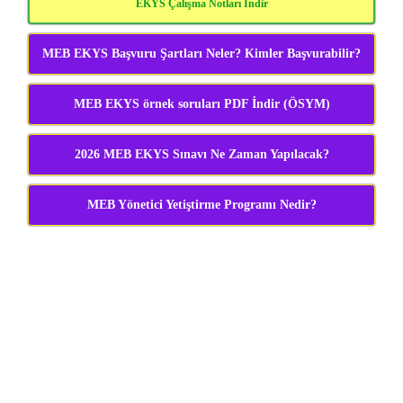
EKYS Çalışma Notları İndir
MEB EKYS Başvuru Şartları Neler? Kimler Başvurabilir?
MEB EKYS örnek soruları PDF İndir (ÖSYM)
2026 MEB EKYS Sınavı Ne Zaman Yapılacak?
MEB Yönetici Yetiştirme Programı Nedir?