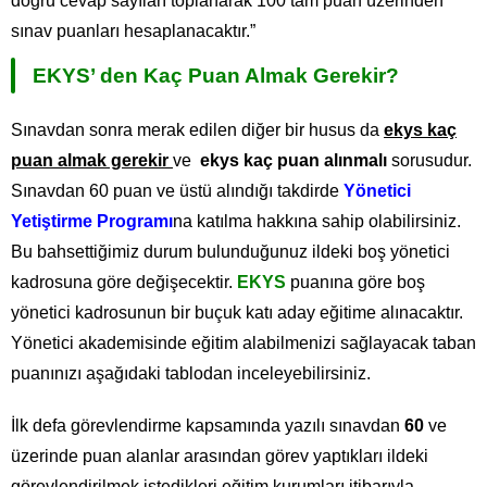
doğru cevap sayıları toplanarak 100 tam puan üzerinden
sınav puanları hesaplanacaktır.”
EKYS’ den Kaç Puan Almak Gerekir?
Sınavdan sonra merak edilen diğer bir husus da
ekys kaç
puan almak gerekir
ve
ekys kaç puan alınmalı
sorusudur.
Sınavdan 60 puan ve üstü alındığı takdirde
Yönetici
Yetiştirme Programı
na katılma hakkına sahip olabilirsiniz.
Bu bahsettiğimiz durum bulunduğunuz ildeki boş yönetici
kadrosuna göre değişecektir.
EKYS
puanına göre boş
yönetici kadrosunun bir buçuk katı aday eğitime alınacaktır.
Yönetici akademisinde eğitim alabilmenizi sağlayacak taban
puanınızı aşağıdaki tablodan inceleyebilirsiniz.
İlk defa görevlendirme kapsamında yazılı sınavdan
60
ve
üzerinde puan alanlar arasından görev yaptıkları ildeki
görevlendirilmek istedikleri eğitim kurumları itibarıyla