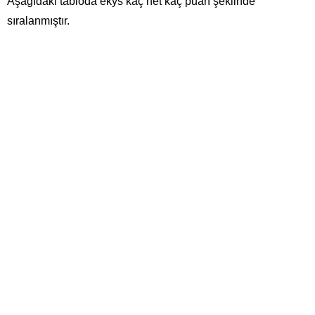
Aşağıdaki tabloda ekys kaç net kaç puan şeklinde
sıralanmıştır.