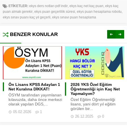
ETİKETLER:
ekys ders notları pdf indir
,
ekys kaç net kaç puan
,
ekys kaç
puan almak gerekir
,
ekys puan geçerlilik süresi
,
ekys puan hesaplama robotu
,
ekys sınav puanı kaç yıl geçerli
,
ekys sınavı puan hesaplama
BENZER KONULAR
Ön Lisans KPSS Adayları 1
2026 YKS Özel Eğitim
Net Kuralına DİKKAT!
Öğretmenliği için Kaç Net
Yapmalıyım?
ÖSYM tarafından yayımlanan
kılavuzda, daha önce merkezi
Özel Eğitim Öğretmenliği
olarak yapılan DGS,...
lisans, yani dört yıl eğitim
görülen bir...
05.02.2026
1
26.12.2025
0