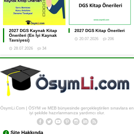
2027 DGS Kaynak Kitap
2027 DGS Kitap Önerileri
Önerileri (En İyi Kaynak
20.07.2026
206
Tavsiyesi)
28.07.2026
34
ÖsymLi.Com | ÖSYM ve MEB bünyesinde gerçekleştirilen sınavlara en
iyi şekilde hazırlanmanıza yardımcı olur.
Site Hakkında