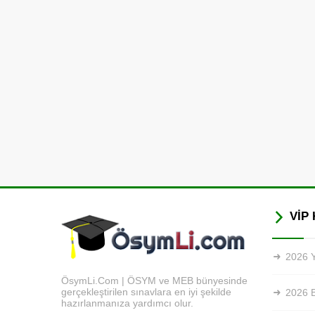
VİP 
2026 Y
ÖsymLi.Com | ÖSYM ve MEB bünyesinde
gerçekleştirilen sınavlara en iyi şekilde
2026 
hazırlanmanıza yardımcı olur.