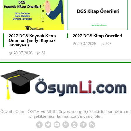
2027 DGS Kaynak Kitap
2027 DGS Kitap Önerileri
Önerileri (En İyi Kaynak
20.07.2026
206
Tavsiyesi)
28.07.2026
34
ÖsymLi.Com | ÖSYM ve MEB bünyesinde gerçekleştirilen sınavlara en
iyi şekilde hazırlanmanıza yardımcı olur.