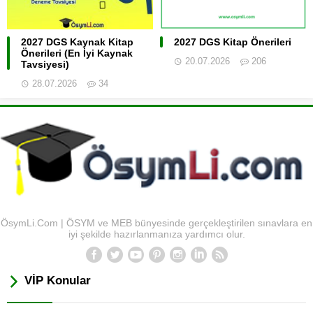
2027 DGS Kaynak Kitap
2027 DGS Kitap Önerileri
Önerileri (En İyi Kaynak
20.07.2026
206
Tavsiyesi)
28.07.2026
34
ÖsymLi.Com | ÖSYM ve MEB bünyesinde gerçekleştirilen sınavlara en
iyi şekilde hazırlanmanıza yardımcı olur.
VİP Konular