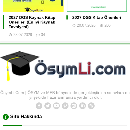
2027 DGS Kaynak Kitap
2027 DGS Kitap Önerileri
Önerileri (En İyi Kaynak
20.07.2026
206
Tavsiyesi)
28.07.2026
34
ÖsymLi.Com | ÖSYM ve MEB bünyesinde gerçekleştirilen sınavlara en
iyi şekilde hazırlanmanıza yardımcı olur.
Site Hakkında