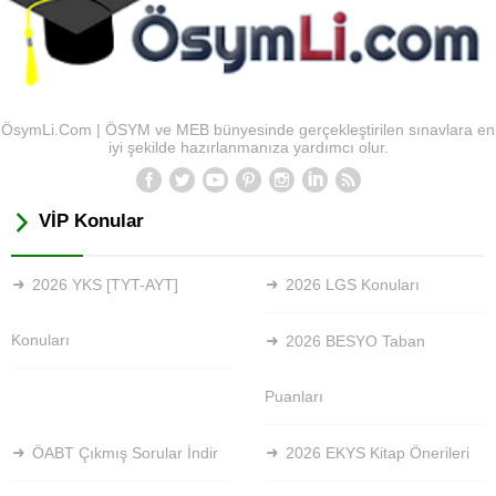
ÖsymLi.Com | ÖSYM ve MEB bünyesinde gerçekleştirilen sınavlara en
iyi şekilde hazırlanmanıza yardımcı olur.
VİP Konular
2026 YKS [TYT-AYT]
2026 LGS Konuları
Konuları
2026 BESYO Taban
Puanları
ÖABT Çıkmış Sorular İndir
2026 EKYS Kitap Önerileri