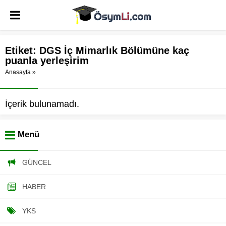
Etiket:
DGS İç Mimarlık Bölümüne kaç
puanla yerleşirim
Anasayfa
»
İçerik bulunamadı.
Menü
GÜNCEL
HABER
YKS