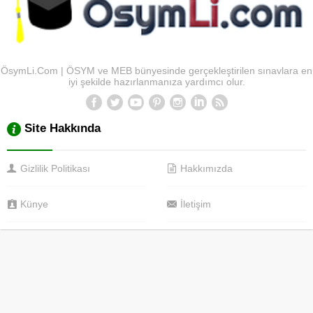
ÖsymLi.Com | ÖSYM ve MEB bünyesinde gerçekleştirilen sınavlara en
iyi şekilde hazırlanmanıza yardımcı olur.
Site Hakkında
Gizlilik Politikası
Hakkımızda
Künye
İletişim