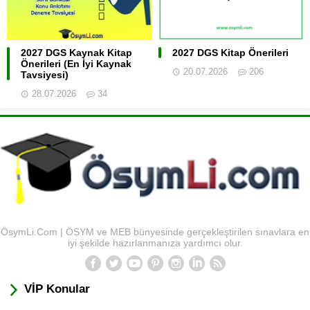
2027 DGS Kaynak Kitap
2027 DGS Kitap Önerileri
Önerileri (En İyi Kaynak
20.07.2026
206
Tavsiyesi)
28.07.2026
34
ÖsymLi.Com | ÖSYM ve MEB bünyesinde gerçekleştirilen sınavlara en
iyi şekilde hazırlanmanıza yardımcı olur.
VİP Konular