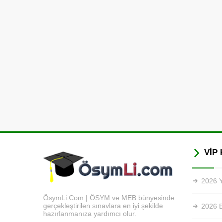
VİP 
2026 Y
ÖsymLi.Com | ÖSYM ve MEB bünyesinde
gerçekleştirilen sınavlara en iyi şekilde
2026 
hazırlanmanıza yardımcı olur.