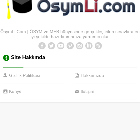
ÖsymLi.Com | ÖSYM ve MEB bünyesinde gerçekleştirilen sınavlara en
iyi şekilde hazırlanmanıza yardımcı olur.
Site Hakkında
Gizlilik Politikası
Hakkımızda
Künye
İletişim