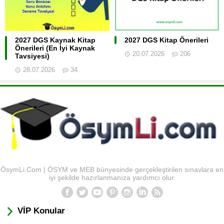
2027 DGS Kaynak Kitap
2027 DGS Kitap Önerileri
Önerileri (En İyi Kaynak
20.07.2026
206
Tavsiyesi)
28.07.2026
34
ÖsymLi.Com | ÖSYM ve MEB bünyesinde gerçekleştirilen sınavlara en
iyi şekilde hazırlanmanıza yardımcı olur.
VİP Konular