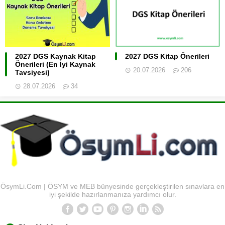
2027 DGS Kaynak Kitap
2027 DGS Kitap Önerileri
Önerileri (En İyi Kaynak
20.07.2026
206
Tavsiyesi)
28.07.2026
34
ÖsymLi.Com | ÖSYM ve MEB bünyesinde gerçekleştirilen sınavlara en
iyi şekilde hazırlanmanıza yardımcı olur.