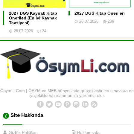
2027 DGS Kaynak Kitap
2027 DGS Kitap Önerileri
Önerileri (En İyi Kaynak
20.07.2026
206
Tavsiyesi)
28.07.2026
34
ÖsymLi.Com | ÖSYM ve MEB bünyesinde gerçekleştirilen sınavlara en
iyi şekilde hazırlanmanıza yardımcı olur.
Site Hakkında
Gizlilik Politikası
Hakkımızda