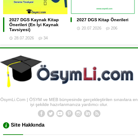
2027 DGS Kaynak Kitap
2027 DGS Kitap Önerileri
Önerileri (En İyi Kaynak
20.07.2026
206
Tavsiyesi)
28.07.2026
34
ÖsymLi.Com | ÖSYM ve MEB bünyesinde gerçekleştirilen sınavlara en
iyi şekilde hazırlanmanıza yardımcı olur.
Site Hakkında