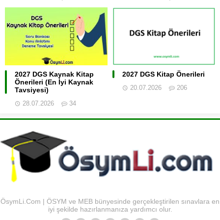
2027 DGS Kaynak Kitap
2027 DGS Kitap Önerileri
Önerileri (En İyi Kaynak
20.07.2026
206
Tavsiyesi)
28.07.2026
34
ÖsymLi.Com | ÖSYM ve MEB bünyesinde gerçekleştirilen sınavlara en
iyi şekilde hazırlanmanıza yardımcı olur.