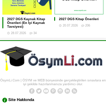
2027 DGS Kaynak Kitap
2027 DGS Kitap Önerileri
Önerileri (En İyi Kaynak
20.07.2026
206
Tavsiyesi)
28.07.2026
34
ÖsymLi.Com | ÖSYM ve MEB bünyesinde gerçekleştirilen sınavlara en
iyi şekilde hazırlanmanıza yardımcı olur.
Site Hakkında