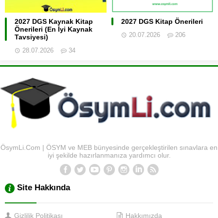
2027 DGS Kaynak Kitap
2027 DGS Kitap Önerileri
Önerileri (En İyi Kaynak
20.07.2026
206
Tavsiyesi)
28.07.2026
34
ÖsymLi.Com | ÖSYM ve MEB bünyesinde gerçekleştirilen sınavlara en
iyi şekilde hazırlanmanıza yardımcı olur.
Site Hakkında
Gizlilik Politikası
Hakkımızda