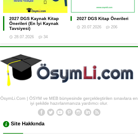
2027 DGS Kaynak Kitap
2027 DGS Kitap Önerileri
Önerileri (En İyi Kaynak
20.07.2026
206
Tavsiyesi)
28.07.2026
34
ÖsymLi.Com | ÖSYM ve MEB bünyesinde gerçekleştirilen sınavlara en
iyi şekilde hazırlanmanıza yardımcı olur.
Site Hakkında