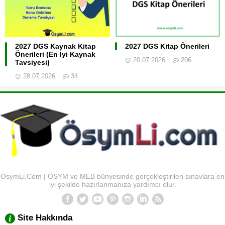
2027 DGS Kaynak Kitap
2027 DGS Kitap Önerileri
Önerileri (En İyi Kaynak
20.07.2026
206
Tavsiyesi)
28.07.2026
34
ÖsymLi.Com | ÖSYM ve MEB bünyesinde gerçekleştirilen sınavlara en
iyi şekilde hazırlanmanıza yardımcı olur.
Site Hakkında