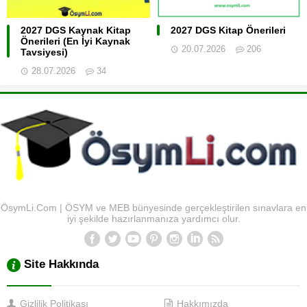
2027 DGS Kaynak Kitap
2027 DGS Kitap Önerileri
Önerileri (En İyi Kaynak
20.07.2026
206
Tavsiyesi)
28.07.2026
34
ÖsymLi.Com | ÖSYM ve MEB bünyesinde gerçekleştirilen sınavlara en
iyi şekilde hazırlanmanıza yardımcı olur.
Site Hakkında
Gizlilik Politikası
Hakkımızda