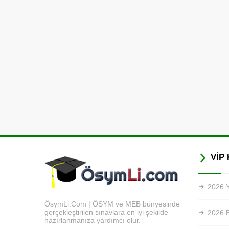
VİP 
2026 Y
ÖsymLi.Com | ÖSYM ve MEB bünyesinde
gerçekleştirilen sınavlara en iyi şekilde
2026 
hazırlanmanıza yardımcı olur.