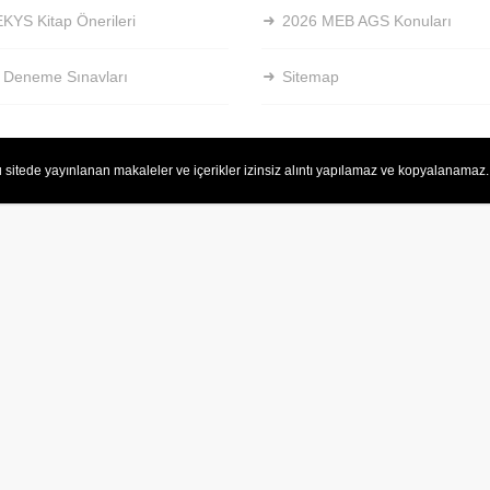
KYS Kitap Önerileri
2026 MEB AGS Konuları
 Deneme Sınavları
Sitemap
 sitede yayınlanan makaleler ve içerikler izinsiz alıntı yapılamaz ve kopyalanamaz