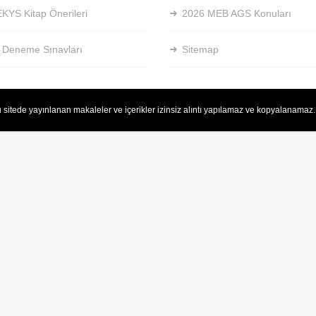
KYS Kitap Önerileri
2026 MEB AGS Konuları
 Deneme Sınavları
Sitemap
 sitede yayınlanan makaleler ve içerikler izinsiz alıntı yapılamaz ve kopyalanamaz