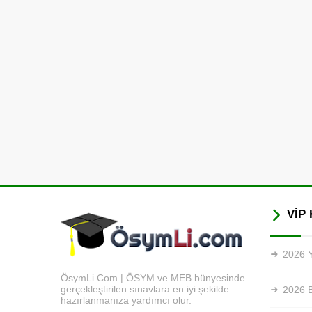
VİP 
2026 Y
ÖsymLi.Com | ÖSYM ve MEB bünyesinde
gerçekleştirilen sınavlara en iyi şekilde
2026 
hazırlanmanıza yardımcı olur.