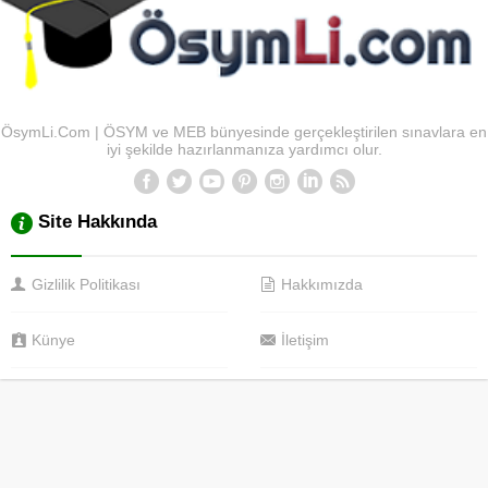
ÖsymLi.Com | ÖSYM ve MEB bünyesinde gerçekleştirilen sınavlara en
iyi şekilde hazırlanmanıza yardımcı olur.
Site Hakkında
Gizlilik Politikası
Hakkımızda
Künye
İletişim