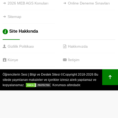
2026 MEB AGS Konuları
Online Deneme Sınavları
Sitemap
Site Hakkında
Gizlilik Politikası
Hakkımızda
Künye
İletişim
Öğrencilerin Sesi | Bilgi ve Destek Sitesi ©Copyright 2018-2026 Bu
sitede yayınlanan makaleler ve içerikler izinsiz alıntı yapılamaz ve
kopyalanamaz.
Koruması altındadır.