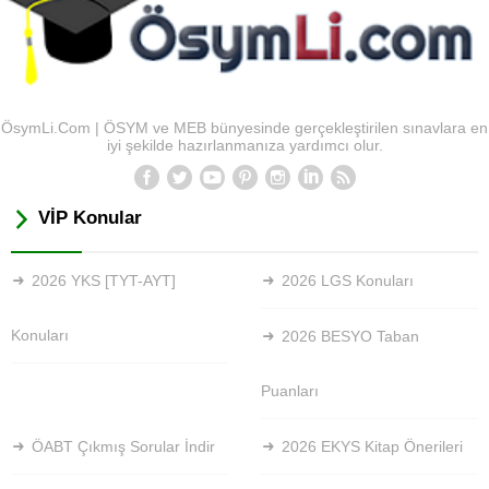
ÖsymLi.Com | ÖSYM ve MEB bünyesinde gerçekleştirilen sınavlara en
iyi şekilde hazırlanmanıza yardımcı olur.
VİP Konular
2026 YKS [TYT-AYT]
2026 LGS Konuları
Konuları
2026 BESYO Taban
Puanları
ÖABT Çıkmış Sorular İndir
2026 EKYS Kitap Önerileri