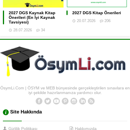
2027 DGS Kaynak Kitap
2027 DGS Kitap Önerileri
Önerileri (En İyi Kaynak
20.07.2026
206
Tavsiyesi)
28.07.2026
34
ÖsymLi.Com | ÖSYM ve MEB bünyesinde gerçekleştirilen sınavlara en
iyi şekilde hazırlanmanıza yardımcı olur.
Site Hakkında
Gizlilik Politikası
Hakkımızda