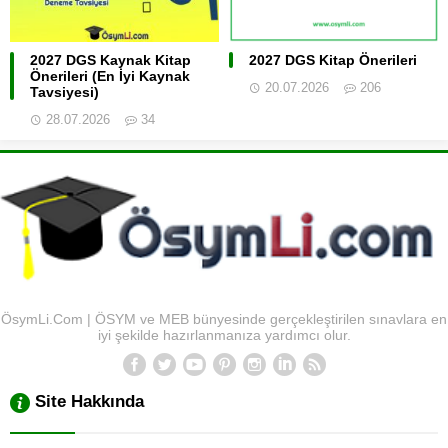
2027 DGS Kaynak Kitap
2027 DGS Kitap Önerileri
Önerileri (En İyi Kaynak
20.07.2026
206
Tavsiyesi)
28.07.2026
34
ÖsymLi.Com | ÖSYM ve MEB bünyesinde gerçekleştirilen sınavlara en
iyi şekilde hazırlanmanıza yardımcı olur.
Site Hakkında