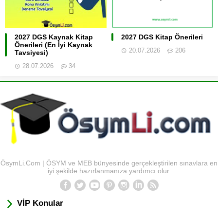
2027 DGS Kaynak Kitap
2027 DGS Kitap Önerileri
Önerileri (En İyi Kaynak
20.07.2026
206
Tavsiyesi)
28.07.2026
34
ÖsymLi.Com | ÖSYM ve MEB bünyesinde gerçekleştirilen sınavlara en
iyi şekilde hazırlanmanıza yardımcı olur.
VİP Konular