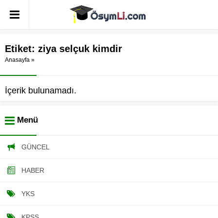
Etiket:
ziya selçuk kimdir
Anasayfa
»
İçerik bulunamadı.
Menü
GÜNCEL
HABER
YKS
KPSS