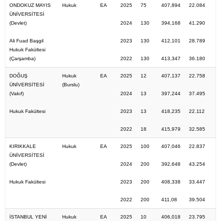
ONDOKUZ MAYIS
Hukuk
EA
2025
75
407,894
22.084
ÜNİVERSİTESİ
(Devlet)
2024
130
394,168
41.290
Ali Fuad Başgil
2023
130
412,101
28.789
Hukuk Fakültesi
(Çarşamba)
2022
130
413,347
36.180
DOĞUŞ
Hukuk
EA
2025
12
407,137
22.758
ÜNİVERSİTESİ
(Burslu)
(Vakıf)
2024
13
397,244
37.495
Hukuk Fakültesi
2023
13
418,235
22.112
2022
18
415,979
32.585
KIRIKKALE
Hukuk
EA
2025
100
407,046
22.837
ÜNİVERSİTESİ
(Devlet)
2024
200
392,648
43.254
Hukuk Fakültesi
2023
200
408,338
33.447
2022
200
411,08
39.504
İSTANBUL YENİ
Hukuk
EA
2025
10
406,018
23.795