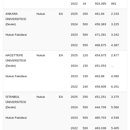
2022
16
503,395
991
ANKARA
Hukuk
EA
2025
200
461,84
2.233
ÜNİVERSİTESİ
(Devlet)
2024
500
456,383
3.225
Hukuk Fakültesi
2023
500
471,291
3.242
2022
550
468,875
4.387
HACETTEPE
Hukuk
EA
2025
120
454,975
2.877
ÜNİVERSİTESİ
(Devlet)
2024
150
451,053
…
Hukuk Fakültesi
2023
150
463,98
4.090
2022
240
459,608
6.201
İSTANBUL
Hukuk
EA
2025
250
451,251
3.275
ÜNİVERSİTESİ
(Devlet)
2024
500
444,709
5.560
Hukuk Fakültesi
2023
500
460,703
4.539
2022
500
463,338
5.405