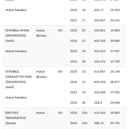
Hukuk Fakültesi
2023
16
425,17
16.193
2022
17
423,937
23.212
İSTANBUL AYDIN
Hukuk
EA
2025
20
415,651
15.983
ÜNİVERSİTESİ
(Burslu)
(Vakıf)
2024
21
405,316
28.886
Hukuk Fakültesi
2023
26
423,403
17.557
2022
30
424,472
22.700
İSTANBUL
Hukuk
EA
2025
23
414,607
16.748
SABAHATTİN ZAİM
(Burslu)
ÜNİVERSİTESİ
2024
22
405,329
28.872
(Vakıf)
2023
23
423,409
17.552
Hukuk Fakültesi
2022
30
426,3
20.949
ERCİYES
Hukuk
EA
2025
100
414,404
16.883
ÜNİVERSİTESİ
(Devlet)
2024
230
398,74
35.752