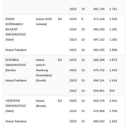
2022
70
491,726
1.741
İHSAN
Hukuk (%50
EA
2025
9
471,419
1.548
DOĞRAMACI
İndirimli)
BİLKENT
2024
10
484,193
1.191
ÜNİVERSİTESİ
(Vakıf)
2023
10
497,142
1.262
Hukuk Fakültesi
2022
16
492,335
1.689
İSTANBUL
Hukuk
EA
2025
10
466,298
1.873
ÜNİVERSİTESİ
(UOLP-
(Devlet)
Hamburg
2024
10
475,742
1.619
Üniversitesi)
Hukuk Fakültesi
(Ücretli)
2023
10
494,114
1.414
2022
10
504,601
933
YEDİTEPE
Hukuk
EA
2025
14
464,279
2.041
ÜNİVERSİTESİ
(Burslu)
(Vakıf)
2024
15
476,808
1.559
Hukuk Fakültesi
2023
15
489,542
1.662