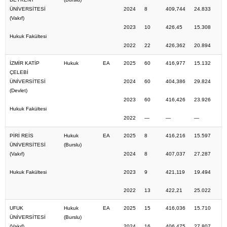
ÜNİVERSİTESİ
2024
8
409,744
24.833
(Vakıf)
2023
10
426,45
15.308
Hukuk Fakültesi
2022
22
426,362
20.894
İZMİR KATİP
Hukuk
EA
2025
60
416,977
15.132
ÇELEBİ
ÜNİVERSİTESİ
2024
60
404,386
29.824
(Devlet)
2023
60
416,426
23.926
Hukuk Fakültesi
2022
—
—
—
PİRİ REİS
Hukuk
EA
2025
8
416,216
15.597
ÜNİVERSİTESİ
(Burslu)
(Vakıf)
2024
8
407,037
27.287
Hukuk Fakültesi
2023
9
421,119
19.494
2022
13
422,21
25.022
UFUK
Hukuk
EA
2025
15
416,036
15.710
ÜNİVERSİTESİ
(Burslu)
(Vakıf)
2024
16
406,475
27.807