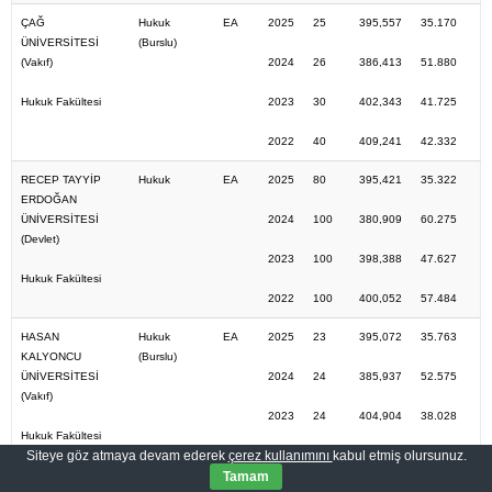
ÇAĞ
Hukuk
EA
2025
25
395,557
35.170
ÜNİVERSİTESİ
(Burslu)
(Vakıf)
2024
26
386,413
51.880
Hukuk Fakültesi
2023
30
402,343
41.725
2022
40
409,241
42.332
RECEP TAYYİP
Hukuk
EA
2025
80
395,421
35.322
ERDOĞAN
ÜNİVERSİTESİ
2024
100
380,909
60.275
(Devlet)
2023
100
398,388
47.627
Hukuk Fakültesi
2022
100
400,052
57.484
HASAN
Hukuk
EA
2025
23
395,072
35.763
KALYONCU
(Burslu)
ÜNİVERSİTESİ
2024
24
385,937
52.575
(Vakıf)
2023
24
404,904
38.028
Hukuk Fakültesi
Siteye göz atmaya devam ederek
çerez kullanımını
kabul etmiş olursunuz.
2022
30
409,656
41.686
Tamam