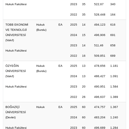
Hukuk Fakültesi
2023
35
522,67
340
2022
35
528,448
164
TOBB EKONOMİ
Hukuk
EA
2025
14
494,123
616
VE TEKNOLOJİ
(Burslu)
ÜNİVERSİTESİ
2024
15
496,906
691
(Vakıf)
2023
14
511,46
658
Hukuk Fakültesi
2022
16
509,851
689
ÖZYEĞİN
Hukuk
EA
2025
13
478,656
1.181
ÜNİVERSİTESİ
(Burslu)
(Vakıf)
2024
13
486,427
1.091
Hukuk Fakültesi
2023
20
490,951
1.584
2022
26
496,637
1.389
BOĞAZİÇİ
Hukuk
EA
2025
60
474,757
1.367
ÜNİVERSİTESİ
(Devlet)
2024
60
483,204
1.240
Hukuk Fakültesi
2023
60
496,689
1.284