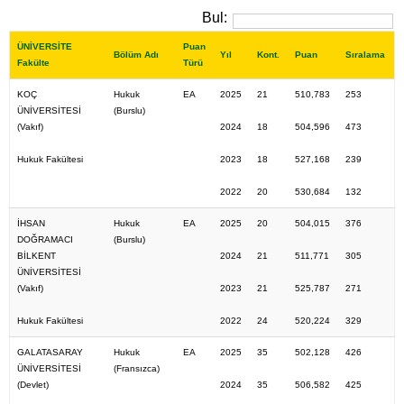
Bul:
ÜNİVERSİTE
Puan
Bölüm Adı
Yıl
Kont.
Puan
Sıralama
Fakülte
Türü
KOÇ
Hukuk
EA
2025
21
510,783
253
ÜNİVERSİTESİ
(Burslu)
(Vakıf)
2024
18
504,596
473
Hukuk Fakültesi
2023
18
527,168
239
2022
20
530,684
132
İHSAN
Hukuk
EA
2025
20
504,015
376
DOĞRAMACI
(Burslu)
BİLKENT
2024
21
511,771
305
ÜNİVERSİTESİ
(Vakıf)
2023
21
525,787
271
Hukuk Fakültesi
2022
24
520,224
329
GALATASARAY
Hukuk
EA
2025
35
502,128
426
ÜNİVERSİTESİ
(Fransızca)
(Devlet)
2024
35
506,582
425