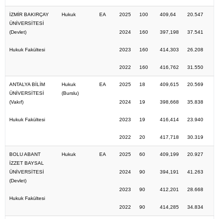
İZMİR BAKIRÇAY
Hukuk
EA
2025
100
409,64
20.547
ÜNİVERSİTESİ
(Devlet)
2024
160
397,198
37.541
Hukuk Fakültesi
2023
160
414,303
26.208
2022
160
416,762
31.550
ANTALYA BİLİM
Hukuk
EA
2025
18
409,615
20.569
ÜNİVERSİTESİ
(Burslu)
(Vakıf)
2024
19
398,668
35.838
Hukuk Fakültesi
2023
19
416,414
23.940
2022
20
417,718
30.319
BOLU ABANT
Hukuk
EA
2025
60
409,199
20.927
İZZET BAYSAL
ÜNİVERSİTESİ
2024
90
394,191
41.263
(Devlet)
2023
90
412,201
28.668
Hukuk Fakültesi
2022
90
414,285
34.834