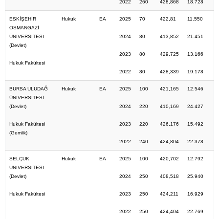
2022
260
428,868
18.728
ESKİŞEHİR
Hukuk
EA
2025
70
422,81
11.550
OSMANGAZİ
ÜNİVERSİTESİ
2024
80
413,852
21.451
(Devlet)
2023
80
429,725
13.166
Hukuk Fakültesi
2022
80
428,339
19.178
BURSA ULUDAĞ
Hukuk
EA
2025
100
421,165
12.546
ÜNİVERSİTESİ
(Devlet)
2024
220
410,169
24.427
Hukuk Fakültesi
2023
220
426,176
15.492
(Gemlik)
2022
240
424,804
22.378
SELÇUK
Hukuk
EA
2025
100
420,702
12.792
ÜNİVERSİTESİ
(Devlet)
2024
250
408,518
25.940
Hukuk Fakültesi
2023
250
424,211
16.929
2022
250
424,404
22.769