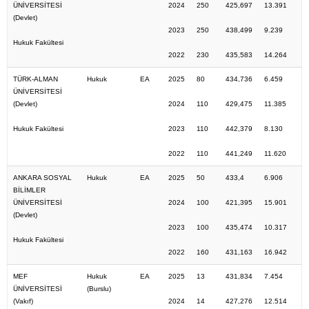
ÜNİVERSİTESİ
2024
250
425,697
13.391
(Devlet)
2023
250
438,499
9.239
Hukuk Fakültesi
2022
230
435,583
14.264
TÜRK-ALMAN
Hukuk
EA
2025
80
434,736
6.459
ÜNİVERSİTESİ
(Devlet)
2024
110
429,475
11.385
Hukuk Fakültesi
2023
110
442,379
8.130
2022
110
441,249
11.620
ANKARA SOSYAL
Hukuk
EA
2025
50
433,4
6.906
BİLİMLER
ÜNİVERSİTESİ
2024
100
421,395
15.901
(Devlet)
2023
100
435,474
10.317
Hukuk Fakültesi
2022
160
431,163
16.942
MEF
Hukuk
EA
2025
13
431,834
7.454
ÜNİVERSİTESİ
(Burslu)
(Vakıf)
2024
14
427,276
12.514