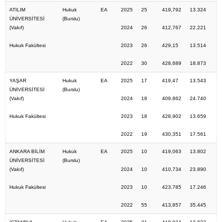
ATILIM
Hukuk
EA
2025
25
419,792
13.324
ÜNİVERSİTESİ
(Burslu)
(Vakıf)
2024
26
412,767
22.221
Hukuk Fakültesi
2023
26
429,15
13.514
2022
30
428,689
18.873
YAŞAR
Hukuk
EA
2025
17
419,47
13.543
ÜNİVERSİTESİ
(Burslu)
(Vakıf)
2024
18
409,862
24.740
Hukuk Fakültesi
2023
18
428,902
13.659
2022
19
430,351
17.561
ANKARA BİLİM
Hukuk
EA
2025
10
419,063
13.802
ÜNİVERSİTESİ
(Burslu)
(Vakıf)
2024
10
410,734
23.890
Hukuk Fakültesi
2023
10
423,785
17.246
2022
55
413,857
35.445