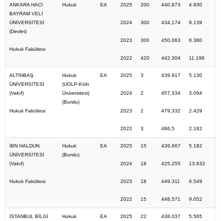
ANKARA HACI
Hukuk
EA
2025
200
440,873
4.930
BAYRAM VELİ
ÜNİVERSİTESİ
2024
300
434,174
9.139
(Devlet)
2023
300
450,063
6.380
Hukuk Fakültesi
2022
420
442,304
11.196
ALTINBAŞ
Hukuk
EA
2025
3
439,917
5.130
ÜNİVERSİTESİ
(UOLP-Köln
(Vakıf)
Üniversitesi)
2024
2
457,334
3.094
(Burslu)
Hukuk Fakültesi
2023
2
479,332
2.429
2022
3
486,5
2.182
İBN HALDUN
Hukuk
EA
2025
15
439,667
5.182
ÜNİVERSİTESİ
(Burslu)
(Vakıf)
2024
18
425,255
13.632
Hukuk Fakültesi
2023
18
449,311
6.549
2022
15
448,571
9.052
İSTANBUL BİLGİ
Hukuk
EA
2025
22
438,037
5.565