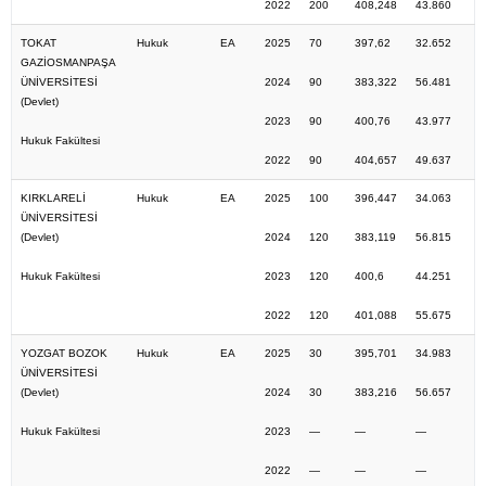
2022
200
408,248
43.860
TOKAT
Hukuk
EA
2025
70
397,62
32.652
GAZİOSMANPAŞA
ÜNİVERSİTESİ
2024
90
383,322
56.481
(Devlet)
2023
90
400,76
43.977
Hukuk Fakültesi
2022
90
404,657
49.637
KIRKLARELİ
Hukuk
EA
2025
100
396,447
34.063
ÜNİVERSİTESİ
(Devlet)
2024
120
383,119
56.815
Hukuk Fakültesi
2023
120
400,6
44.251
2022
120
401,088
55.675
YOZGAT BOZOK
Hukuk
EA
2025
30
395,701
34.983
ÜNİVERSİTESİ
(Devlet)
2024
30
383,216
56.657
Hukuk Fakültesi
2023
—
—
—
2022
—
—
—