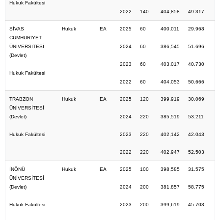
Hukuk Fakültesi
2022
140
404,858
49.317
SİVAS
Hukuk
EA
2025
60
400,011
29.968
CUMHURİYET
ÜNİVERSİTESİ
2024
60
386,545
51.696
(Devlet)
2023
60
403,017
40.730
Hukuk Fakültesi
2022
60
404,053
50.666
TRABZON
Hukuk
EA
2025
120
399,919
30.069
ÜNİVERSİTESİ
(Devlet)
2024
220
385,519
53.211
Hukuk Fakültesi
2023
220
402,142
42.043
2022
220
402,947
52.503
İNÖNÜ
Hukuk
EA
2025
100
398,585
31.575
ÜNİVERSİTESİ
(Devlet)
2024
200
381,857
58.775
Hukuk Fakültesi
2023
200
399,619
45.703