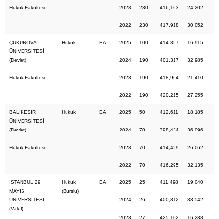
Hukuk Fakültesi
2023
230
416,163
24.202
2022
230
417,918
30.052
ÇUKUROVA
Hukuk
EA
2025
100
414,357
16.915
ÜNİVERSİTESİ
(Devlet)
2024
190
401,317
32.985
Hukuk Fakültesi
2023
190
418,964
21.410
2022
190
420,215
27.255
BALIKESİR
Hukuk
EA
2025
50
412,611
18.185
ÜNİVERSİTESİ
(Devlet)
2024
70
398,434
36.096
Hukuk Fakültesi
2023
70
414,429
26.062
2022
70
416,295
32.135
İSTANBUL 29
Hukuk
EA
2025
25
411,498
19.040
MAYIS
(Burslu)
ÜNİVERSİTESİ
2024
26
400,812
33.542
(Vakıf)
2023
27
425,102
16.238