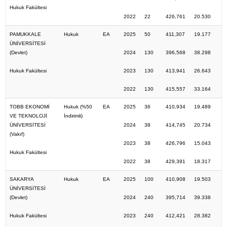
Hukuk Fakültesi
2022
22
426,761
20.530
PAMUKKALE
Hukuk
EA
2025
50
411,307
19.177
ÜNİVERSİTESİ
(Devlet)
2024
130
396,568
38.298
Hukuk Fakültesi
2023
130
413,941
26.643
2022
130
415,557
33.164
TOBB EKONOMİ
Hukuk (%50
EA
2025
36
410,934
19.489
VE TEKNOLOJİ
İndirimli)
ÜNİVERSİTESİ
2024
38
414,745
20.734
(Vakıf)
2023
38
426,796
15.043
Hukuk Fakültesi
2022
38
429,391
18.317
SAKARYA
Hukuk
EA
2025
100
410,908
19.503
ÜNİVERSİTESİ
(Devlet)
2024
240
395,714
39.338
Hukuk Fakültesi
2023
240
412,421
28.382