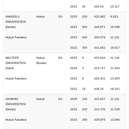
2022
26
434,04
15.117
ANADOLU
Hukuk
EA
2025
200
425,962
9.923
ÜNİVERSİTESİ
(Devlet)
2024
300
416,871
19.038
Hukuk Fakültesi
2023
300
433,579
11.141
2022
355
431,652
16.617
MALTEPE
Hukuk
EA
2025
5
423,644
11.134
ÜNİVERSİTESİ
(Burslu)
(Vakıf)
2024
2
413,717
21.543
Hukuk Fakültesi
2023
6
429,341
13.405
2022
15
428,16
19.321
AKDENİZ
Hukuk
EA
2025
100
423,627
11.141
ÜNİVERSİTESİ
(Devlet)
2024
200
413,733
21.528
Hukuk Fakültesi
2023
200
429,875
13.084