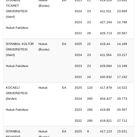
İSTANBUL
Hukuk
EA
2025
21
419,024
13.832
TİCARET
(Burslu)
ÜNİVERSİTESİ
2024
23
411,011
23.695
(Vakıf)
2023
23
427,164
14.786
Hukuk Fakültesi
2022
29
426,713
20.567
İSTANBUL KÜLTÜR
Hukuk
EA
2025
22
418,44
14.189
ÜNİVERSİTESİ
(Burslu)
(Vakıf)
2024
23
411,564
23.217
Hukuk Fakültesi
2023
23
429,684
13.198
2022
24
430,832
17.192
KOCAELİ
Hukuk
EA
2025
120
417,879
14.522
ÜNİVERSİTESİ
(Devlet)
2024
280
404,427
29.773
Hukuk Fakültesi
2023
280
419,88
20.567
2022
280
419,821
27.712
İSTANBUL
Hukuk
EA
2025
8
417,123
15.021
BEYKENT
(Burslu)