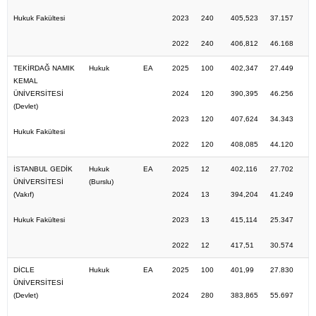
Hukuk Fakültesi
2023
240
405,523
37.157
2022
240
406,812
46.168
TEKİRDAĞ NAMIK
Hukuk
EA
2025
100
402,347
27.449
KEMAL
ÜNİVERSİTESİ
2024
120
390,395
46.256
(Devlet)
2023
120
407,624
34.343
Hukuk Fakültesi
2022
120
408,085
44.120
İSTANBUL GEDİK
Hukuk
EA
2025
12
402,116
27.702
ÜNİVERSİTESİ
(Burslu)
(Vakıf)
2024
13
394,204
41.249
Hukuk Fakültesi
2023
13
415,114
25.347
2022
12
417,51
30.574
DİCLE
Hukuk
EA
2025
100
401,99
27.830
ÜNİVERSİTESİ
(Devlet)
2024
280
383,865
55.697