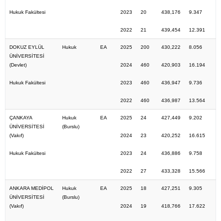
Hukuk Fakültesi
2023
20
438,176
9.347
2022
21
439,454
12.391
DOKUZ EYLÜL
Hukuk
EA
2025
200
430,222
8.056
ÜNİVERSİTESİ
(Devlet)
2024
460
420,903
16.194
Hukuk Fakültesi
2023
460
436,947
9.736
2022
460
436,987
13.564
ÇANKAYA
Hukuk
EA
2025
24
427,449
9.202
ÜNİVERSİTESİ
(Burslu)
(Vakıf)
2024
23
420,252
16.615
Hukuk Fakültesi
2023
24
436,886
9.758
2022
27
433,328
15.566
ANKARA MEDİPOL
Hukuk
EA
2025
18
427,251
9.305
ÜNİVERSİTESİ
(Burslu)
(Vakıf)
2024
19
418,766
17.622