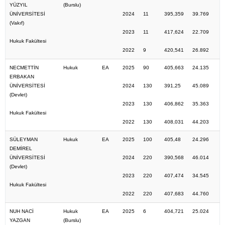
YÜZYIL
(Burslu)
ÜNİVERSİTESİ
2024
11
395,359
39.769
(Vakıf)
2023
11
417,624
22.709
Hukuk Fakültesi
2022
9
420,541
26.892
NECMETTİN
Hukuk
EA
2025
90
405,663
24.135
ERBAKAN
ÜNİVERSİTESİ
2024
130
391,25
45.089
(Devlet)
2023
130
406,862
35.363
Hukuk Fakültesi
2022
130
408,031
44.203
SÜLEYMAN
Hukuk
EA
2025
100
405,48
24.296
DEMİREL
ÜNİVERSİTESİ
2024
220
390,568
46.014
(Devlet)
2023
220
407,474
34.545
Hukuk Fakültesi
2022
220
407,683
44.760
NUH NACİ
Hukuk
EA
2025
6
404,721
25.024
YAZGAN
(Burslu)