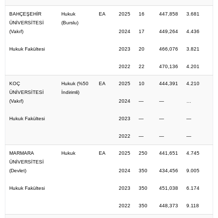
BAHÇEŞEHİR
Hukuk
EA
2025
16
447,858
3.681
ÜNİVERSİTESİ
(Burslu)
(Vakıf)
2024
17
449,264
4.436
Hukuk Fakültesi
2023
20
466,076
3.821
2022
22
470,136
4.201
KOÇ
Hukuk (%50
EA
2025
10
444,391
4.210
ÜNİVERSİTESİ
İndirimli)
(Vakıf)
2024
—
—
…
Hukuk Fakültesi
2023
—
—
—
2022
—
—
—
MARMARA
Hukuk
EA
2025
250
441,651
4.745
ÜNİVERSİTESİ
(Devlet)
2024
350
434,456
9.005
Hukuk Fakültesi
2023
350
451,038
6.174
2022
350
448,373
9.118