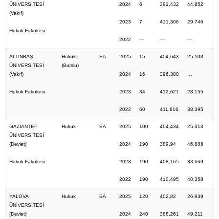
ÜNİVERSİTESİ
2024
6
391,432
44.852
(Vakıf)
2023
7
411,306
29.746
Hukuk Fakültesi
2022
—
—
—
ALTINBAŞ
Hukuk
EA
2025
15
404,643
25.103
ÜNİVERSİTESİ
(Burslu)
(Vakıf)
2024
16
396,388
…
Hukuk Fakültesi
2023
34
412,621
28.155
2022
60
411,816
38.395
GAZİANTEP
Hukuk
EA
2025
100
404,434
25.313
ÜNİVERSİTESİ
(Devlet)
2024
190
389,94
46.886
Hukuk Fakültesi
2023
190
408,165
33.660
2022
190
410,495
40.358
YALOVA
Hukuk
EA
2025
120
402,82
26.939
ÜNİVERSİTESİ
(Devlet)
2024
240
388,261
49.211