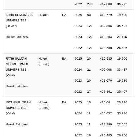
2022
240
412,809
36.972
İZMİR DEMOKRASİ
Hukuk
EA
2025
60
410,779
19.599
ÜNİVERSİTESİ
(Devlet)
2024
120
398,856
35.621
Hukuk Fakültesi
2023
120
419,264
21.116
2022
120
420,788
26.586
FATİH SULTAN
Hukuk
EA
2025
20
410,535
19.790
MEHMET VAKIF
(Burslu)
ÜNİVERSİTESİ
2024
21
400,908
33.437
(Vakıf)
2023
20
421,076
19.536
Hukuk Fakültesi
2022
27
421,861
25.407
İSTANBUL OKAN
Hukuk
EA
2025
10
410,06
20.196
ÜNİVERSİTESİ
(Burslu)
(Vakıf)
2024
11
400,652
33.736
Hukuk Fakültesi
2023
11
418,296
22.055
2022
16
420,485
26.950