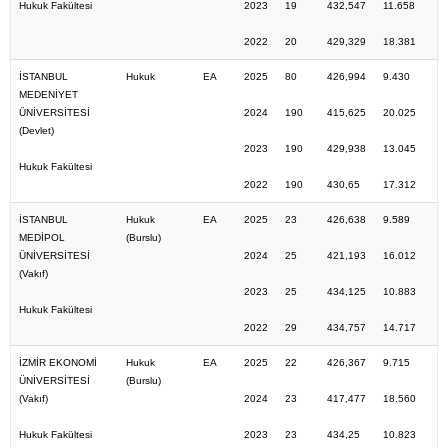
Hukuk Fakültesi
2023
19
432,547
11.658
2022
20
429,329
18.381
İSTANBUL
Hukuk
EA
2025
80
426,994
9.430
MEDENİYET
ÜNİVERSİTESİ
2024
190
415,625
20.025
(Devlet)
2023
190
429,938
13.045
Hukuk Fakültesi
2022
190
430,65
17.312
İSTANBUL
Hukuk
EA
2025
23
426,638
9.589
MEDİPOL
(Burslu)
ÜNİVERSİTESİ
2024
25
421,193
16.012
(Vakıf)
2023
25
434,125
10.883
Hukuk Fakültesi
2022
29
434,757
14.717
İZMİR EKONOMİ
Hukuk
EA
2025
22
426,367
9.715
ÜNİVERSİTESİ
(Burslu)
(Vakıf)
2024
23
417,477
18.560
Hukuk Fakültesi
2023
23
434,25
10.823