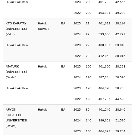
Hukuk Fakültesi
2023
280
401,782
42.556
2022
280
404,901
49.239
KTO KARATAY
Hukuk
EA
2025
21
401,692
28.114
ÜNİVERSİTESİ
(Burslu)
(Vakıf)
2024
22
393,056
42.727
Hukuk Fakültesi
2023
22
408,037
33.818
2022
23
412,06
38.046
ATATÜRK
Hukuk
EA
2025
100
401,606
28.223
ÜNİVERSİTESİ
(Devlet)
2024
190
387,34
50.520
Hukuk Fakültesi
2023
190
404,398
38.705
2022
190
407,787
44.593
AFYON
Hukuk
EA
2025
80
401,249
28.640
KOCATEPE
ÜNİVERSİTESİ
2024
140
386,651
51.526
(Devlet)
2023
140
404,027
39.244