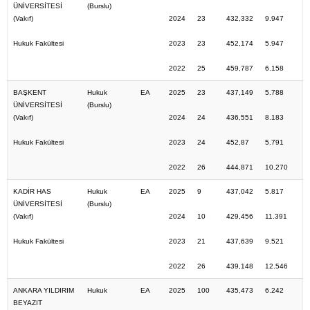
ÜNİVERSİTESİ
(Burslu)
(Vakıf)
2024
23
432,332
9.947
Hukuk Fakültesi
2023
23
452,174
5.947
2022
25
459,787
6.158
BAŞKENT
Hukuk
EA
2025
23
437,149
5.788
ÜNİVERSİTESİ
(Burslu)
(Vakıf)
2024
24
436,551
8.183
Hukuk Fakültesi
2023
24
452,87
5.791
2022
26
444,871
10.270
KADİR HAS
Hukuk
EA
2025
9
437,042
5.817
ÜNİVERSİTESİ
(Burslu)
(Vakıf)
2024
10
429,456
11.391
Hukuk Fakültesi
2023
21
437,639
9.521
2022
26
439,148
12.546
ANKARA YILDIRIM
Hukuk
EA
2025
100
435,473
6.242
BEYAZIT