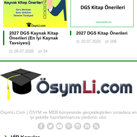
2027 DGS Kaynak Kitap
2027 DGS Kitap Önerileri
Önerileri (En İyi Kaynak
20.07.2026
206
Tavsiyesi)
28.07.2026
34
ÖsymLi.Com | ÖSYM ve MEB bünyesinde gerçekleştirilen sınavlara en
iyi şekilde hazırlanmanıza yardımcı olur.