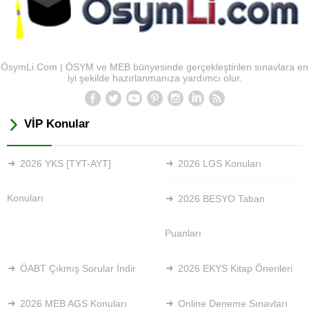
ÖsymLi.Com | ÖSYM ve MEB bünyesinde gerçekleştirilen sınavlara en
iyi şekilde hazırlanmanıza yardımcı olur.
VİP Konular
2026 YKS [TYT-AYT]
2026 LGS Konuları
Konuları
2026 BESYO Taban
Puanları
ÖABT Çıkmış Sorular İndir
2026 EKYS Kitap Önerileri
2026 MEB AGS Konuları
Online Deneme Sınavları