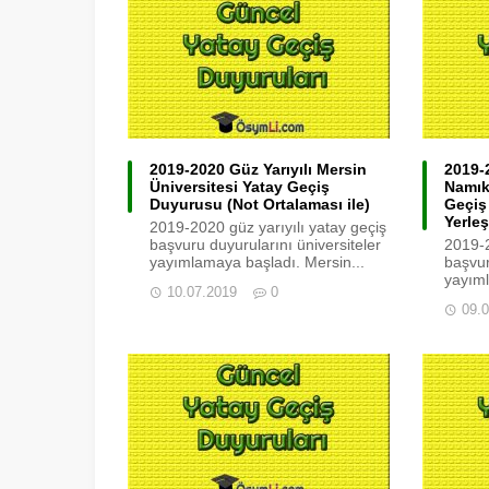
2019-2020 Güz Yarıyılı Mersin
2019-
Üniversitesi Yatay Geçiş
Namık
Duyurusu (Not Ortalaması ile)
Geçiş
Yerleş
2019-2020 güz yarıyılı yatay geçiş
başvuru duyurularını üniversiteler
2019-2
yayımlamaya başladı. Mersin...
başvur
yayıml
10.07.2019
0
09.