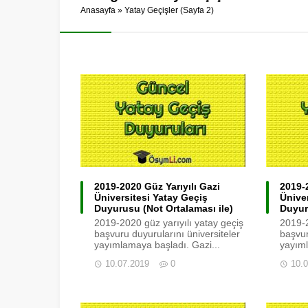
Anasayfa
»
Yatay Geçişler
(Sayfa 2)
2019-2020 Güz Yarıyılı Gazi
2019-2
Üniversitesi Yatay Geçiş
Ünive
Duyurusu (Not Ortalaması ile)
Duyur
2019-2020 güz yarıyılı yatay geçiş
2019-2
başvuru duyurularını üniversiteler
başvur
yayımlamaya başladı. Gazi...
yayıml
10.07.2019
0
10.