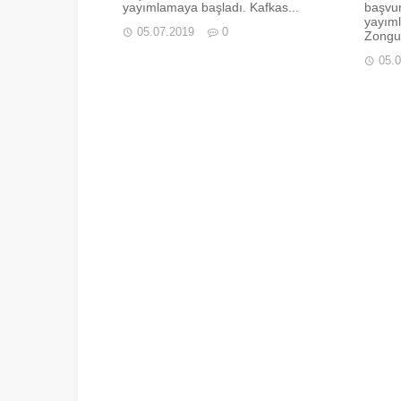
yayımlamaya başladı. Kafkas...
başvur
yayım
05.07.2019
0
Zongul
05.