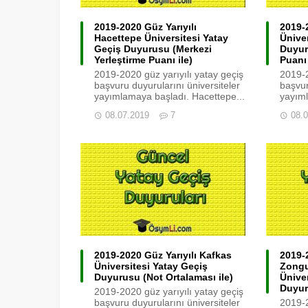
2019-2020 Güz Yarıyılı
2019-2
Hacettepe Üniversitesi Yatay
Ünive
Geçiş Duyurusu (Merkezi
Duyur
Yerleştirme Puanı ile)
Puanı 
2019-2020 güz yarıyılı yatay geçiş
2019-2
başvuru duyurularını üniversiteler
başvur
yayımlamaya başladı. Hacettepe...
yayıml
08.07.2019
7
08.
2019-2020 Güz Yarıyılı Kafkas
2019-2
Üniversitesi Yatay Geçiş
Zongu
Duyurusu (Not Ortalaması ile)
Ünive
Duyur
2019-2020 güz yarıyılı yatay geçiş
başvuru duyurularını üniversiteler
2019-2