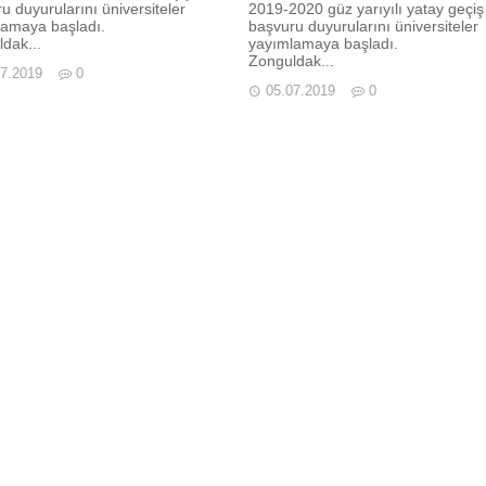
u duyurularını üniversiteler
2019-2020 güz yarıyılı yatay geçiş
lamaya başladı.
başvuru duyurularını üniversiteler
dak...
yayımlamaya başladı.
Zonguldak...
07.2019
0
05.07.2019
0