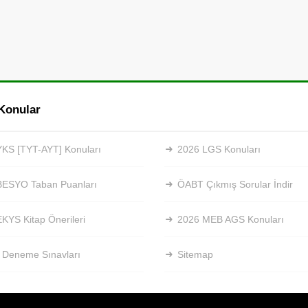
Konular
KS [TYT-AYT] Konuları
2026 LGS Konuları
BESYO Taban Puanları
ÖABT Çıkmış Sorular İndir
KYS Kitap Önerileri
2026 MEB AGS Konuları
 Deneme Sınavları
Sitemap