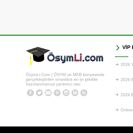
VİP 
2026 Y
ÖsymLi.Com | ÖSYM ve MEB bünyesinde
gerçekleştirilen sınavlara en iyi şekilde
2026 
hazırlanmanıza yardımcı olur.
2026 E
Online