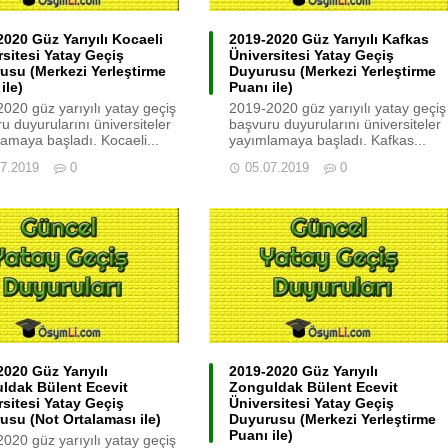
020 Güz Yarıyılı Kocaeli
2019-2020 Güz Yarıyılı Kafkas
rsitesi Yatay Geçiş
Üniversitesi Yatay Geçiş
usu (Merkezi Yerleştirme
Duyurusu (Merkezi Yerleştirme
ile)
Puanı ile)
020 güz yarıyılı yatay geçiş
2019-2020 güz yarıyılı yatay geçiş
u duyurularını üniversiteler
başvuru duyurularını üniversiteler
amaya başladı. Kocaeli...
yayımlamaya başladı. Kafkas...
07.2019
0
05.07.2019
0
020 Güz Yarıyılı
2019-2020 Güz Yarıyılı
ldak Bülent Ecevit
Zonguldak Bülent Ecevit
rsitesi Yatay Geçiş
Üniversitesi Yatay Geçiş
usu (Not Ortalaması ile)
Duyurusu (Merkezi Yerleştirme
Puanı ile)
020 güz yarıyılı yatay geçiş