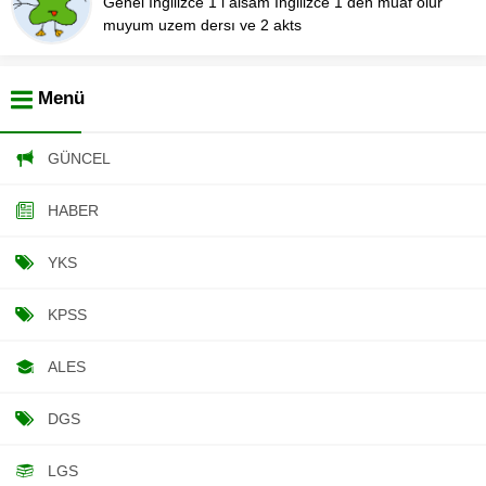
Genel İngilizce 1 i alsam İngilizce 1 den muaf olur
muyum uzem dersı ve 2 akts
Menü
GÜNCEL
HABER
YKS
KPSS
ALES
DGS
LGS