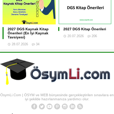
2027 DGS Kaynak Kitap
2027 DGS Kitap Önerileri
Önerileri (En İyi Kaynak
20.07.2026
206
Tavsiyesi)
28.07.2026
34
ÖsymLi.Com | ÖSYM ve MEB bünyesinde gerçekleştirilen sınavlara en
iyi şekilde hazırlanmanıza yardımcı olur.