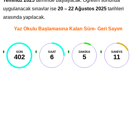
Temmuz 2025
tarihinde başlayacak. Öğretim sonunda
uygulanacak sınavlar ise
20 – 22 Ağustos 2025
tarihleri
arasında yapılacak.
Yaz Okulu Başlamasına Kalan Süre- Geri Sayım
GÜN
SAAT
DAKIKA
SANIYE
402
6
5
12