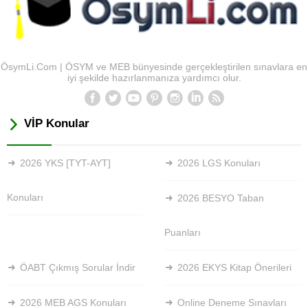
ÖsymLi.Com | ÖSYM ve MEB bünyesinde gerçekleştirilen sınavlara en
iyi şekilde hazırlanmanıza yardımcı olur.
VİP Konular
2026 YKS [TYT-AYT]
2026 LGS Konuları
Konuları
2026 BESYO Taban
Puanları
ÖABT Çıkmış Sorular İndir
2026 EKYS Kitap Önerileri
2026 MEB AGS Konuları
Online Deneme Sınavları