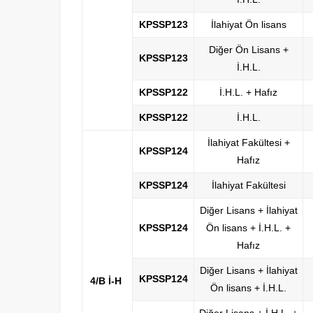
KPSSP123
İlahiyat Ön lisans
Diğer Ön Lisans +
KPSSP123
İ.H.L.
KPSSP122
İ.H.L. + Hafız
KPSSP122
İ.H.L.
İlahiyat Fakültesi +
KPSSP124
Hafız
KPSSP124
İlahiyat Fakültesi
Diğer Lisans + İlahiyat
KPSSP124
Ön lisans + İ.H.L. +
Hafız
Diğer Lisans + İlahiyat
KPSSP124
4/B İ-H​
​
Ön lisans + İ.H.L.