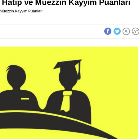
 Hatip ve Müezzin Kayyım Puanları
 Müezzin Kayyım Puanları
A
-
A
+