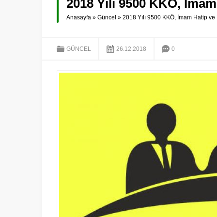
2018 Yılı 9500 KKÖ, İmam
Anasayfa
»
Güncel
»
2018 Yılı 9500 KKÖ, İmam Hatip ve
GÜNCEL
26.12.2018
0