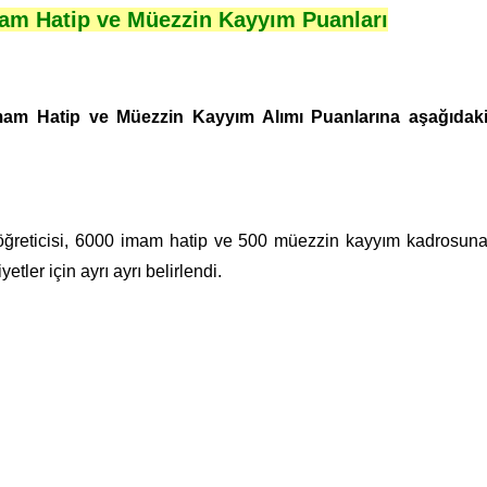
mam Hatip ve Müezzin Kayyım Puanları
İmam Hatip ve Müezzin Kayyım Alımı Puanlarına aşağıdak
 öğreticisi, 6000 imam hatip ve 500 müezzin kayyım kadrosun
tler için ayrı ayrı belirlendi.