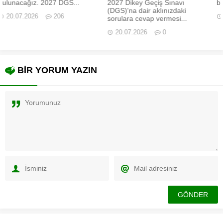
2027 Dikey Geçiş Sınavı
bin lazım? Üniversite tercih...
(DGS)'na dair aklınızdaki
11.02.2026
0
sorulara cevap vermesi...
20.07.2026
0
BİR YORUM YAZIN