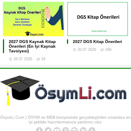
2027 DGS Kaynak Kitap
2027 DGS Kitap Önerileri
Önerileri (En İyi Kaynak
20.07.2026
206
Tavsiyesi)
28.07.2026
34
ÖsymLi.Com | ÖSYM ve MEB bünyesinde gerçekleştirilen sınavlara en
iyi şekilde hazırlanmanıza yardımcı olur.