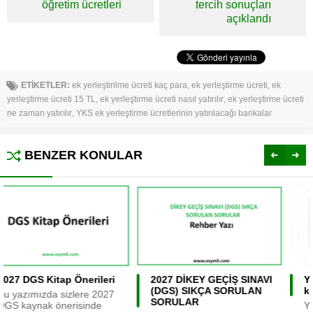
öğretim ücretleri
tercih sonuçları
açıklandı
ETİKETLER:
ek yerleştirilme ücreti kaç para
,
ek yerleştirme ücreti
,
ek
yerleştirme ücreti 15 TL
,
ek yerleştirme ücreti nasıl yatırılır
,
ek yerleştirme ücreti
ne zaman yatırılır
,
YKS ek yerleştirme ücretlerinin yatırılacağı bankalar
BENZER KONULAR
2027 DİKEY GEÇİŞ SINAVI
YKS’de Hangi bölüm için
(DGS) SIKÇA SORULAN
kaç bin lazım?
SORULAR
YKS’ de Hangi bölüm için kaç