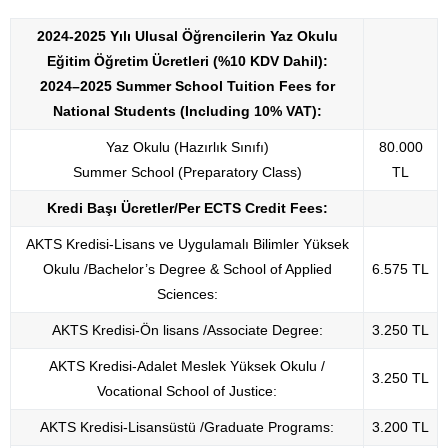
2024-2025 Yılı Ulusal Öğrencilerin Yaz Okulu
Eğitim Öğretim Ücretleri
(%10 KDV Dahil):
2024–2025 Summer School Tuition Fees for
National Students (Including 10% VAT):
Yaz Okulu (Hazırlık Sınıfı)
80.000
Summer School (Preparatory Class)
TL
Kredi Başı Ücretler/Per ECTS Credit Fees:
AKTS Kredisi-Lisans ve Uygulamalı Bilimler Yüksek
Okulu /Bachelor’s Degree & School of Applied
6.575 TL
Sciences:
AKTS Kredisi-Ön lisans /Associate Degree:
3.250 TL
AKTS Kredisi-Adalet Meslek Yüksek Okulu /
3.250 TL
Vocational School of Justice:
AKTS Kredisi-Lisansüstü /Graduate Programs:
3.200 TL