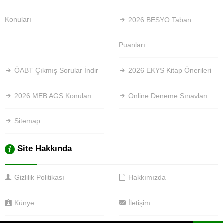
Konuları
2026 BESYO Taban
Puanları
ÖABT Çıkmış Sorular İndir
2026 EKYS Kitap Önerileri
2026 MEB AGS Konuları
Online Deneme Sınavları
Sitemap
Site Hakkında
Gizlilik Politikası
Hakkımızda
Künye
İletişim