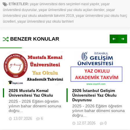
ETİKETLER:
yaşar üniversitesi ders seçimleri nasıl yapılır
,
yaşar
üniversitesi duyurular
,
yaşar üniversitesi yaz okulu açılan dersler
,
yaşar
üniversitesi yaz okulu akademik takvimi 2019
,
yaşar üniversitesi yaz okulu harç
ücretleri
,
yaşar üniversitesi yaz okulu tarihleri
BENZER KONULAR
2026 Mustafa Kemal
2026 İstanbul Gelişim
Üniversitesi Yaz Okulu
Üniversitesi Yaz Okulu
Duyurusu
2025 - 2026 Eğitim öğretim
yılının bahar dönemi sonuna
2025 - 2026 Eğitim öğretim
doğru...
yılının bahar dönemi sonuna
doğru...
13.07.2026
6
12.07.2026
0