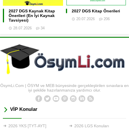
2027 DGS Kaynak Kitap
2027 DGS Kitap Önerileri
Önerileri (En İyi Kaynak
20.07.2026
206
Tavsiyesi)
28.07.2026
34
ÖsymLi.Com | ÖSYM ve MEB bünyesinde gerçekleştirilen sınavlara en
iyi şekilde hazırlanmanıza yardımcı olur.
VİP Konular
2026 YKS [TYT-AYT]
2026 LGS Konuları