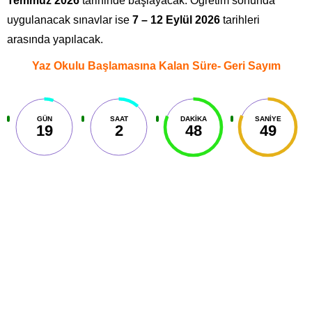
Temmuz 2026
tarihinde başlayacak. Öğretim sonunda
uygulanacak sınavlar ise
7 – 12 Eylül 2026
tarihleri
arasında yapılacak.
Yaz Okulu Başlamasına Kalan Süre- Geri Sayım
GÜN
SAAT
DAKIKA
SANIYE
19
2
48
49