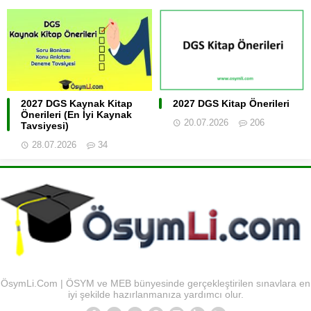
2027 DGS Kaynak Kitap
2027 DGS Kitap Önerileri
Önerileri (En İyi Kaynak
20.07.2026
206
Tavsiyesi)
28.07.2026
34
ÖsymLi.Com | ÖSYM ve MEB bünyesinde gerçekleştirilen sınavlara en
iyi şekilde hazırlanmanıza yardımcı olur.