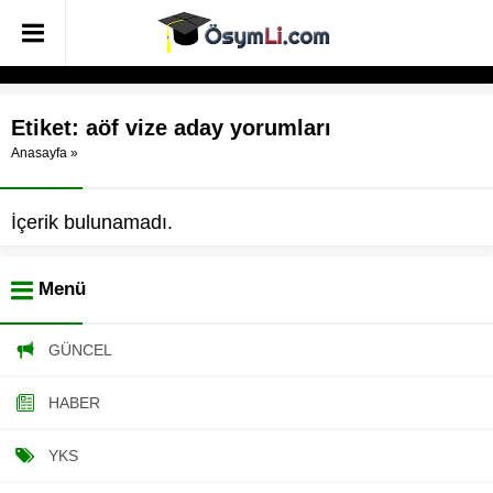
Etiket:
aöf vize aday yorumları
Anasayfa
»
İçerik bulunamadı.
Menü
GÜNCEL
HABER
YKS