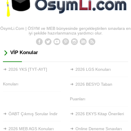
ÖsymLi.Com | ÖSYM ve MEB bünyesinde gerçekleştirilen sınavlara en
iyi şekilde hazırlanmanıza yardımcı olur.
VİP Konular
2026 YKS [TYT-AYT]
2026 LGS Konuları
Konuları
2026 BESYO Taban
Puanları
ÖABT Çıkmış Sorular İndir
2026 EKYS Kitap Önerileri
2026 MEB AGS Konuları
Online Deneme Sınavları