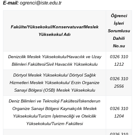
E-mail:
ogrenci@iste.edu.tr
Öğrenci
İşleri
Fakülte/Yüksekokul/Konservatuvar/Meslek
Sorumlusu
Yüksekokul Adı
Dahili
No.su
Denizcilik Meslek Yüksekokulu/Havacılık ve Uzay
0326 310
Bilimleri Fakültesi/Sivil Havacılık Yüksekokulu
1212
Dörtyol Meslek Yüksekokulu/ Dörtyol Sağlık
0326 310
Hizmetleri Meslek Yüksekokulu/ Erzin Organize
2556
Sanayi Bölgesi (OSB) Meslek Yüksekokulu
Deniz Bilimleri ve Teknoloji Fakültesi/İskenderun
Organize Sanayi Bölgesi Kaynakçılık Meslek
0326 310
Yüksekokulu/Turizm İşletmeciliği ve Otelcilik
1204
Yüksekokulu/Turizm Fakültesi
0326 310