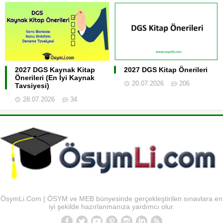
2027 DGS Kaynak Kitap
2027 DGS Kitap Önerileri
Önerileri (En İyi Kaynak
20.07.2026
206
Tavsiyesi)
28.07.2026
34
ÖsymLi.Com | ÖSYM ve MEB bünyesinde gerçekleştirilen sınavlara en
iyi şekilde hazırlanmanıza yardımcı olur.