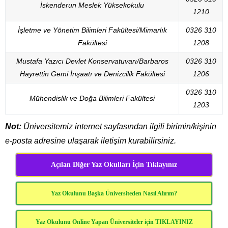
İskenderun Meslek Yüksekokulu
1210
İşletme ve Yönetim Bilimleri Fakültesi/Mimarlık
0326 310
Fakültesi
1208
Mustafa Yazıcı Devlet Konservatuvarı/Barbaros
0326 310
Hayrettin Gemi İnşaatı ve Denizcilik Fakültesi
1206
0326 310
Mühendislik ve Doğa Bilimleri Fakültesi
1203
Not:
Üniversitemiz internet sayfasından ilgili birimin/kişinin
e-posta adresine ulaşarak iletişim kurabilirsiniz.
Açılan Diğer Yaz Okulları İçin Tıklayınız
Yaz Okulunu Başka Üniversiteden Nasıl Alırım?
Yaz Okulunu Online Yapan Üniversiteler için TIKLAYINIZ