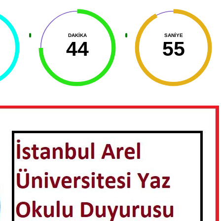
DAKIKA
SANIYE
44
56