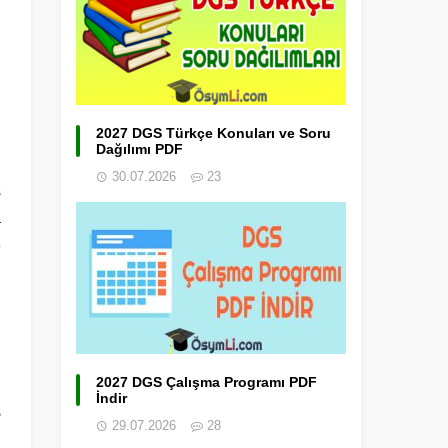
2027 DGS Türkçe Konuları ve Soru
Dağılımı PDF
30.07.2026
23
z
a
e
2027 DGS Çalışma Programı PDF
İndir
8
29.07.2026
28
u