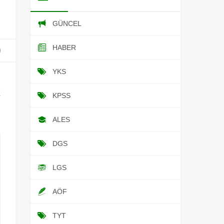
GÜNCEL
HABER
YKS
u
z
KPSS
n
ALES
DGS
LGS
AÖF
TYT