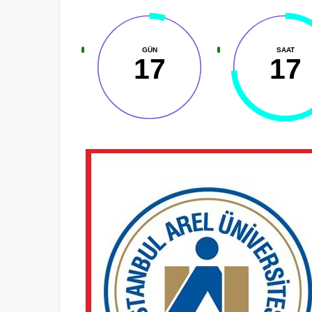
GÜN
SAAT
17
17