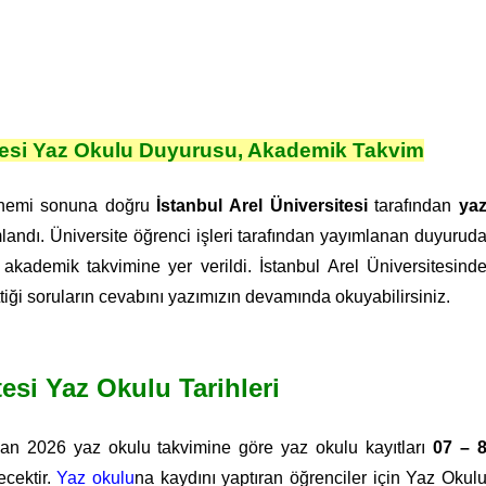
itesi Yaz Okulu Duyurusu, Akademik Takvim
dönemi sonuna doğru
İstanbul Arel
Üniversitesi
tarafından
ya
andı. Üniversite öğrenci işleri tarafından yayımlanan duyurud
akademik takvimine yer verildi. İstanbul Arel Üniversitesind
ttiği soruların cevabını yazımızın devamında okuyabilirsiniz.
tesi Yaz Okulu Tarihleri
anan 2026 yaz okulu takvimine göre yaz okulu kayıtları
07 – 
ecektir.
Yaz okulu
na kaydını yaptıran öğrenciler için Yaz Okul